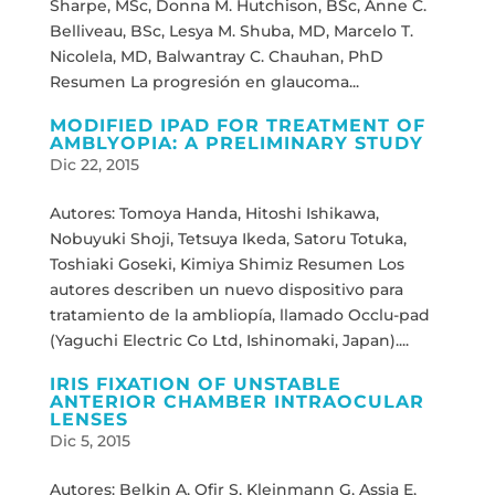
Sharpe, MSc, Donna M. Hutchison, BSc, Anne C.
Belliveau, BSc, Lesya M. Shuba, MD, Marcelo T.
Nicolela, MD, Balwantray C. Chauhan, PhD
Resumen La progresión en glaucoma...
MODIFIED IPAD FOR TREATMENT OF
AMBLYOPIA: A PRELIMINARY STUDY
Dic 22, 2015
Autores: Tomoya Handa, Hitoshi Ishikawa,
Nobuyuki Shoji, Tetsuya Ikeda, Satoru Totuka,
Toshiaki Goseki, Kimiya Shimiz Resumen Los
autores describen un nuevo dispositivo para
tratamiento de la ambliopía, llamado Occlu-pad
(Yaguchi Electric Co Ltd, Ishinomaki, Japan)....
IRIS FIXATION OF UNSTABLE
ANTERIOR CHAMBER INTRAOCULAR
LENSES
Dic 5, 2015
Autores: Belkin A, Ofir S, Kleinmann G, Assia E,