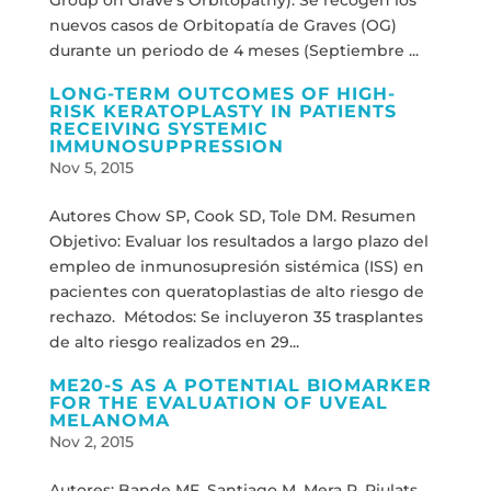
Group on Grave’s Orbitopathy). Se recogen los
nuevos casos de Orbitopatía de Graves (OG)
durante un periodo de 4 meses (Septiembre ...
LONG-TERM OUTCOMES OF HIGH-
RISK KERATOPLASTY IN PATIENTS
RECEIVING SYSTEMIC
IMMUNOSUPPRESSION
Nov 5, 2015
Autores Chow SP, Cook SD, Tole DM. Resumen
Objetivo: Evaluar los resultados a largo plazo del
empleo de inmunosupresión sistémica (ISS) en
pacientes con queratoplastias de alto riesgo de
rechazo. Métodos: Se incluyeron 35 trasplantes
de alto riesgo realizados en 29...
ME20-S AS A POTENTIAL BIOMARKER
FOR THE EVALUATION OF UVEAL
MELANOMA
Nov 2, 2015
Autores: Bande MF, Santiago M, Mera P, Piulats