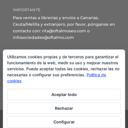
IMPORTANTE
Para ventas a librerías y envíos a Canarias,
Ceuta/Melilla y extranjero, por favor, pónganse en
contacto con: rita@oftalmoseo.com o
infosociedades@oftalmo.com
Sede Administrativa y Secretaría General
Utilizamos cookies propias y de terceros para garantizar el
C/ Arcipreste de Hita 14 – 1º Derecha.
funcionamiento de la web, medir su uso y mejorar nuestros
servicios. Puede aceptar todas las cookies, rechazar las no
28015 – Madrid
necesarias o configurar sus preferencias.
Política de
Teléfono: 91 544 80 35 - 91 544 58 79
cookies
Mail:
seo@oftalmo.com
Aceptar todo
Rechazar
Configurar
©2024 Sociedad Española de Oftalmología