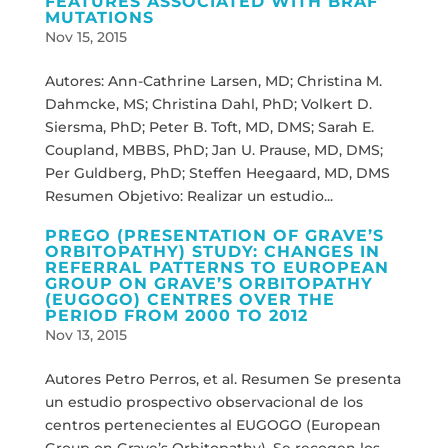
FEATURES ASSOCIATED WITH BRAF
MUTATIONS
Nov 15, 2015
Autores: Ann-Cathrine Larsen, MD; Christina M.
Dahmcke, MS; Christina Dahl, PhD; Volkert D.
Siersma, PhD; Peter B. Toft, MD, DMS; Sarah E.
Coupland, MBBS, PhD; Jan U. Prause, MD, DMS;
Per Guldberg, PhD; Steffen Heegaard, MD, DMS
Resumen Objetivo: Realizar un estudio...
PREGO (PRESENTATION OF GRAVE’S
ORBITOPATHY) STUDY: CHANGES IN
REFERRAL PATTERNS TO EUROPEAN
GROUP ON GRAVE’S ORBITOPATHY
(EUGOGO) CENTRES OVER THE
PERIOD FROM 2000 TO 2012
Nov 13, 2015
Autores Petro Perros, et al. Resumen Se presenta
un estudio prospectivo observacional de los
centros pertenecientes al EUGOGO (European