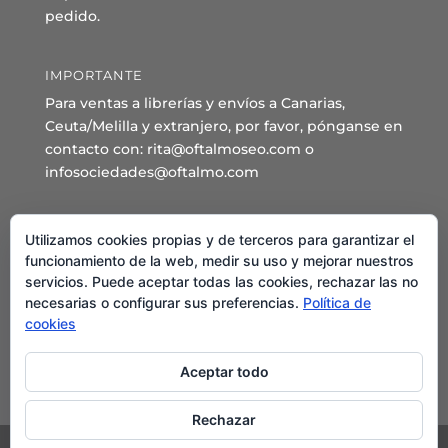
pedido.
IMPORTANTE
Para ventas a librerías y envíos a Canarias,
Ceuta/Melilla y extranjero, por favor, pónganse en
contacto con: rita@oftalmoseo.com o
infosociedades@oftalmo.com
Sede Administrativa y Secretaría General
Utilizamos cookies propias y de terceros para garantizar el
C/ Arcipreste de Hita 14 – 1º Derecha.
funcionamiento de la web, medir su uso y mejorar nuestros
servicios. Puede aceptar todas las cookies, rechazar las no
28015 – Madrid
necesarias o configurar sus preferencias.
Política de
Teléfono: 91 544 80 35 - 91 544 58 79
cookies
Mail:
seo@oftalmo.com
Aceptar todo
Rechazar