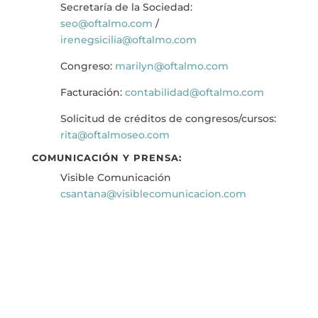
Secretaría de la Sociedad:
seo@oftalmo.com
/
irenegsicilia@oftalmo.com
Congreso:
marilyn@oftalmo.com
Facturación:
contabilidad@oftalmo.com
Solicitud de créditos de congresos/cursos:
rita@oftalmoseo.com
COMUNICACIÓN Y PRENSA:
Visible Comunicación
csantana@visiblecomunicacion.
com