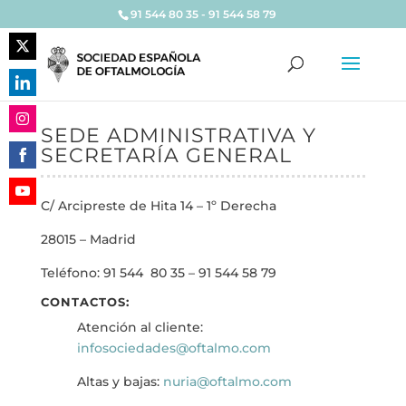
91 544 80 35 - 91 544 58 79
Share
on
Share
Twitter
on
SEDE ADMINISTRATIVA Y
Share
LinkedIn
SECRETARÍA GENERAL
on
Share
Instagram
on
C/ Arcipreste de Hita 14 – 1º Derecha
Share
Facebook
on
28015 – Madrid
YouTube
Teléfono: 91 544 80 35 – 91 544 58 79
CONTACTOS:
Atención al cliente:
infosociedades@oftalmo.com
Altas y bajas:
nuria@oftalmo.com