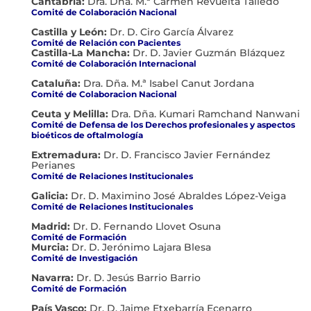
Cantabria:
Dra. Dña. M.ª Carmen Revuelta Talledo
Comité de Colaboración Nacional
Castilla y León:
Dr. D. Ciro García Álvarez
Comité de Relación con Pacientes
Castilla-La Mancha:
Dr. D. Javier Guzmán Blázquez
Comité de Colaboración Internacional
Cataluña:
Dra. Dña. M.ª Isabel Canut Jordana
Comité de Colaboracion Nacional
Ceuta y Melilla:
Dra. Dña. Kumari Ramchand Nanwani
Comité de Defensa de los Derechos profesionales y aspectos
bioéticos de oftalmología
Extremadura:
Dr. D. Francisco Javier Fernández
Perianes
Comité de Relaciones Institucionales
Galicia:
Dr. D. Maximino José Abraldes López-Veiga
Comité de Relaciones Institucionales
Madrid:
Dr. D. Fernando Llovet Osuna
Comité de Formación
Murcia:
Dr. D. Jerónimo Lajara Blesa
Comité de Investigación
Navarra:
Dr. D. Jesús Barrio Barrio
Comité de Formación
País Vasco:
Dr. D. Jaime Etxebarría Ecenarro