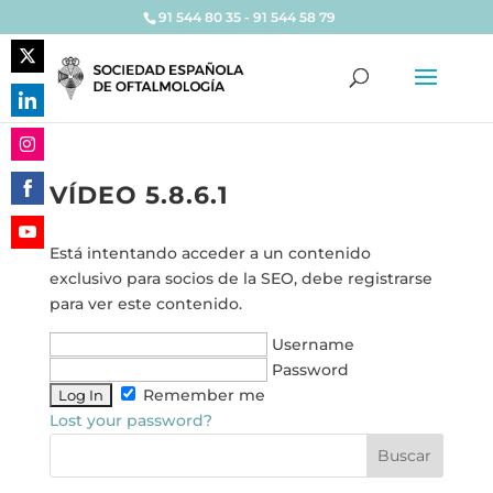
91 544 80 35 - 91 544 58 79
Share
on
Share
Twitter
on
Share
LinkedIn
VÍDEO 5.8.6.1
on
Share
Instagram
on
Está intentando acceder a un contenido
Share
Facebook
exclusivo para socios de la SEO, debe registrarse
on
para ver este contenido.
YouTube
Username
Password
Remember me
Lost your password?
Buscar