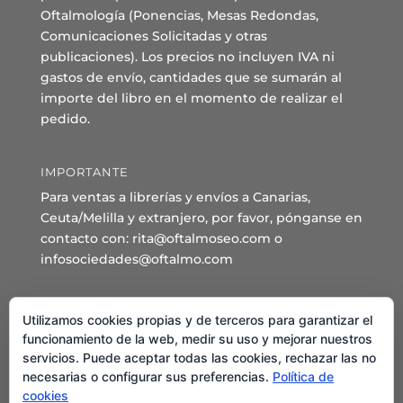
Oftalmología (Ponencias, Mesas Redondas,
Comunicaciones Solicitadas y otras
publicaciones). Los precios no incluyen IVA ni
gastos de envío, cantidades que se sumarán al
importe del libro en el momento de realizar el
pedido.
IMPORTANTE
Para ventas a librerías y envíos a Canarias,
Ceuta/Melilla y extranjero, por favor, pónganse en
contacto con: rita@oftalmoseo.com o
infosociedades@oftalmo.com
Sede Administrativa y Secretaría General
Utilizamos cookies propias y de terceros para garantizar el
C/ Arcipreste de Hita 14 – 1º Derecha.
funcionamiento de la web, medir su uso y mejorar nuestros
servicios. Puede aceptar todas las cookies, rechazar las no
28015 – Madrid
necesarias o configurar sus preferencias.
Política de
Teléfono: 91 544 80 35 - 91 544 58 79
cookies
Mail:
seo@oftalmo.com