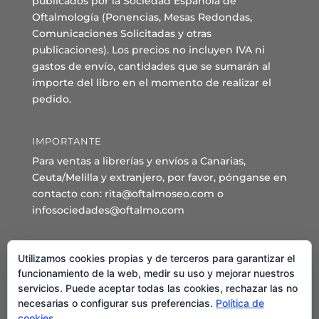
publicados por la Sociedad Española de
Oftalmología (Ponencias, Mesas Redondas,
Comunicaciones Solicitadas y otras
publicaciones). Los precios no incluyen IVA ni
gastos de envío, cantidades que se sumarán al
importe del libro en el momento de realizar el
pedido.
IMPORTANTE
Para ventas a librerías y envíos a Canarias,
Ceuta/Melilla y extranjero, por favor, pónganse en
contacto con: rita@oftalmoseo.com o
infosociedades@oftalmo.com
Sede Administrativa y Secretaría General
Utilizamos cookies propias y de terceros para garantizar el
C/ Arcipreste de Hita 14 – 1º Derecha.
funcionamiento de la web, medir su uso y mejorar nuestros
servicios. Puede aceptar todas las cookies, rechazar las no
28015 – Madrid
necesarias o configurar sus preferencias.
Política de
Teléfono: 91 544 80 35 - 91 544 58 79
cookies