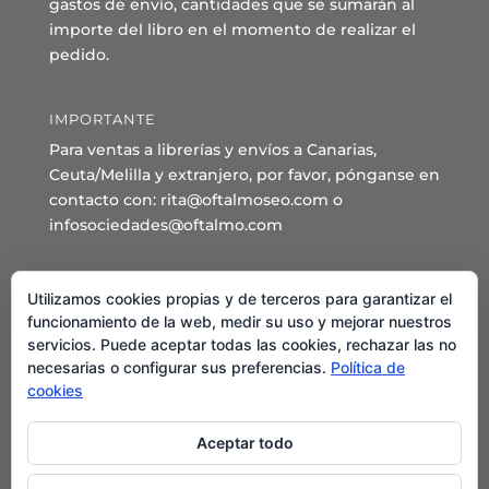
gastos de envío, cantidades que se sumarán al
importe del libro en el momento de realizar el
pedido.
IMPORTANTE
Para ventas a librerías y envíos a Canarias,
Ceuta/Melilla y extranjero, por favor, pónganse en
contacto con: rita@oftalmoseo.com o
infosociedades@oftalmo.com
Sede Administrativa y Secretaría General
Utilizamos cookies propias y de terceros para garantizar el
C/ Arcipreste de Hita 14 – 1º Derecha.
funcionamiento de la web, medir su uso y mejorar nuestros
servicios. Puede aceptar todas las cookies, rechazar las no
28015 – Madrid
necesarias o configurar sus preferencias.
Política de
Teléfono: 91 544 80 35 - 91 544 58 79
cookies
Mail:
seo@oftalmo.com
Aceptar todo