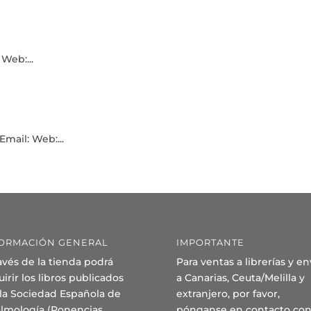
Web:...
mail: Web:...
ORMACIÓN GENERAL
IMPORTANTE
avés de la tienda podrá
Para ventas a librerías y en
irir los libros publicados
a Canarias, Ceuta/Melilla y
 la Sociedad Española de
extranjero, por favor,
almología (Ponencias,
pónganse en contacto con