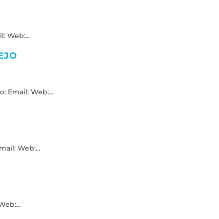
: Web:...
EJO
: Email: Web:...
ail: Web:...
Web:...