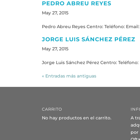
PEDRO ABREU REYES
May 27, 2015
Pedro Abreu Reyes Centro: Teléfono: Email: 
JORGE LUIS SÁNCHEZ PÉREZ
May 27, 2015
Jorge Luis Sánchez Pérez Centro: Teléfono: E
« Entradas más antiguas
CARRITO
INF
No hay productos en el carrito.
A tr
adqu
por
Oft