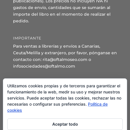
publicaciones). Los precios no incluyen IVA ni
gastos de envío, cantidades que se sumarán al
importe del libro en el momento de realizar el
pedido.
IMPORTANTE
Para ventas a librerías y envíos a Canarias,
Ceuta/Melilla y extranjero, por favor, pónganse en
contacto con: rita@oftalmoseo.com o
infosociedades@oftalmo.com
Sede Administrativa y Secretaría General
Utilizamos cookies propias y de terceros para garantizar el
C/ Arcipreste de Hita 14 – 1º Derecha.
funcionamiento de la web, medir su uso y mejorar nuestros
servicios. Puede aceptar todas las cookies, rechazar las no
28015 – Madrid
necesarias o configurar sus preferencias.
Política de
Teléfono: 91 544 80 35 - 91 544 58 79
cookies
Mail:
seo@oftalmo.com
Aceptar todo