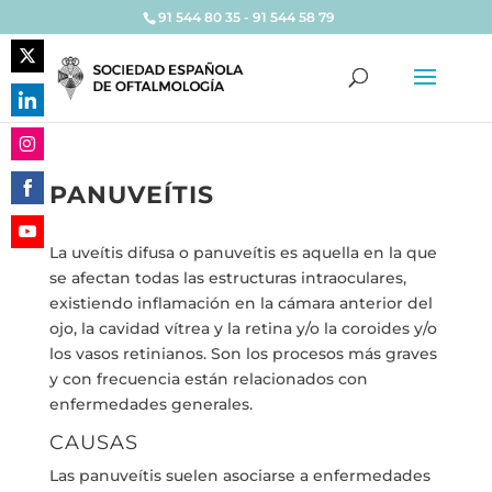
91 544 80 35 - 91 544 58 79
Share
on
Share
Twitter
on
Share
LinkedIn
PANUVEÍTIS
on
Share
Instagram
on
La uveítis difusa o panuveítis es aquella en la que
Share
Facebook
se afectan todas las estructuras intraoculares,
on
existiendo inflamación en la cámara anterior del
YouTube
ojo, la cavidad vítrea y la retina y/o la coroides y/o
los vasos retinianos. Son los procesos más graves
y con frecuencia están relacionados con
enfermedades generales.
CAUSAS
Las panuveítis suelen asociarse a enfermedades