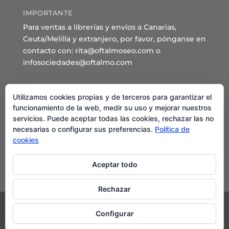
IMPORTANTE
Para ventas a librerías y envíos a Canarias,
Ceuta/Melilla y extranjero, por favor, pónganse en
contacto con: rita@oftalmoseo.com o
infosociedades@oftalmo.com
Sede Administrativa y Secretaría General
Utilizamos cookies propias y de terceros para garantizar el
C/ Arcipreste de Hita 14 – 1º Derecha.
funcionamiento de la web, medir su uso y mejorar nuestros
servicios. Puede aceptar todas las cookies, rechazar las no
28015 – Madrid
necesarias o configurar sus preferencias.
Política de
Teléfono: 91 544 80 35 - 91 544 58 79
cookies
Mail:
seo@oftalmo.com
Aceptar todo
Rechazar
Configurar
©2024 Sociedad Española de Oftalmología