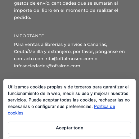
gastos de envío, cantidades que se sumarán al
importe del libro en el momento de realizar el
pedido.
IMPORTANTE
Para ventas a librerías y envíos a Canarias,
Ceuta/Melilla y extranjero, por favor, pónganse en
contacto con: rita@oftalmoseo.com o
infosociedades@oftalmo.com
Sede Administrativa y Secretaría General
Utilizamos cookies propias y de terceros para garantizar el
C/ Arcipreste de Hita 14 – 1º Derecha.
funcionamiento de la web, medir su uso y mejorar nuestros
servicios. Puede aceptar todas las cookies, rechazar las no
28015 – Madrid
necesarias o configurar sus preferencias.
Política de
Teléfono: 91 544 80 35 - 91 544 58 79
cookies
Mail:
seo@oftalmo.com
Aceptar todo