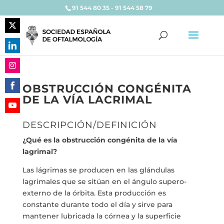
91 544 80 35 - 91 544 58 79
Share
on
Share
Twitter
on
Share
LinkedIn
OBSTRUCCIÓN CONGÉNITA
on
DE LA VÍA LACRIMAL
Share
Instagram
on
Share
Facebook
DESCRIPCIÓN/DEFINICIÓN
on
¿Qué es la obstrucción congénita de la vía
YouTube
lagrimal?
Las lágrimas se producen en las glándulas
lagrimales que se sitúan en el ángulo supero-
externo de la órbita. Esta producción es
constante durante todo el día y sirve para
mantener lubricada la córnea y la superficie