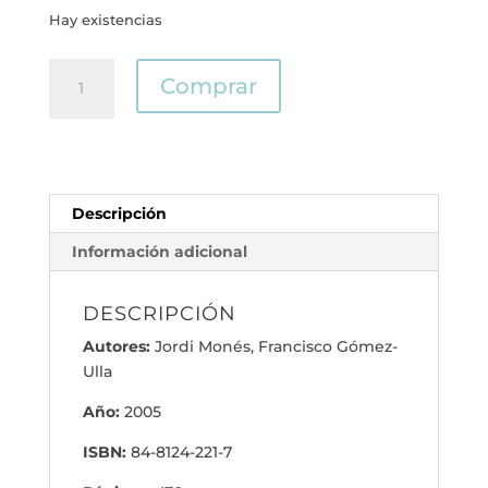
Hay existencias
Degeneración
Comprar
macular
asociada
a
la
edad
Descripción
cantidad
Información adicional
DESCRIPCIÓN
Autores:
Jordi Monés, Francisco Gómez-
Ulla
Año:
2005
ISBN:
84-8124-221-7