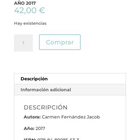
AÑO 2017
42,00
€
Hay existencias
La
Comprar
patología
ocular
en
la
pintura
Descripción
a
través
Información adicional
de
la
DESCRIPCIÓN
historia
clínica
Autora:
Carmen Fernández Jacob
oftalmológica
Año:
2017
cantidad