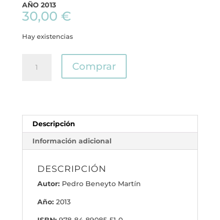
AÑO 2013
30,00
€
Hay existencias
De
Comprar
la
idea
a
la
publicación
Descripción
científica.
Manual
Información adicional
de
investigación
DESCRIPCIÓN
clínica
cantidad
Autor:
Pedro Beneyto Martín
Año:
2013