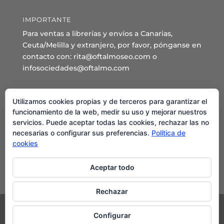
IMPORTANTE
Para ventas a librerías y envíos a Canarias,
Ceuta/Melilla y extranjero, por favor, pónganse en
contacto con: rita@oftalmoseo.com o
infosociedades@oftalmo.com
Sede Administrativa y Secretaría General
Utilizamos cookies propias y de terceros para garantizar el
C/ Arcipreste de Hita 14 – 1º Derecha.
funcionamiento de la web, medir su uso y mejorar nuestros
servicios. Puede aceptar todas las cookies, rechazar las no
28015 – Madrid
necesarias o configurar sus preferencias.
Política de
Teléfono: 91 544 80 35 - 91 544 58 79
cookies
Mail:
seo@oftalmo.com
Aceptar todo
Rechazar
Configurar
©2024 Sociedad Española de Oftalmología