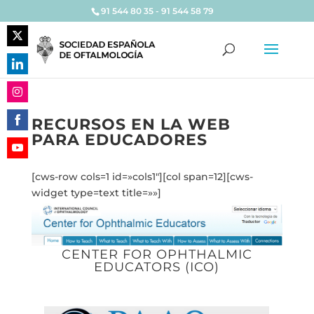
91 544 80 35 - 91 544 58 79
Share
on
Share
Twitter
on
Share
LinkedIn
RECURSOS EN LA WEB
on
PARA EDUCADORES
Share
Instagram
on
Share
Facebook
[cws-row cols=1 id=»cols1″][col span=12][cws-
on
widget type=text title=»»]
YouTube
CENTER FOR OPHTHALMIC
EDUCATORS (ICO)