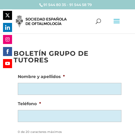
91 544 80 35 - 91 544 58 79
Share
on
Share
Twitter
on
Share
LinkedIn
BOLETÍN GRUPO DE
on
TUTORES
Share
Instagram
on
Share
Facebook
Nombre y apellidos
*
on
YouTube
Teléfono
*
0 de 20 caracteres máximos