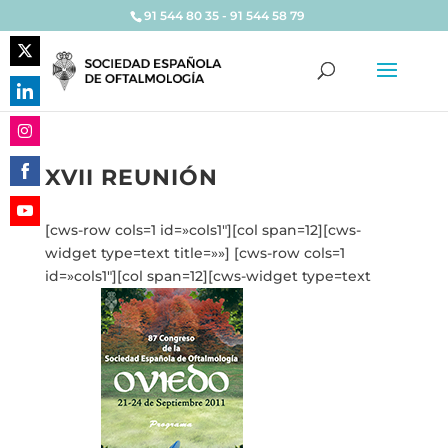
91 544 80 35 - 91 544 58 79
Share
on
Share
Twitter
on
Share
LinkedIn
XVII REUNIÓN
on
Share
Instagram
on
[cws-row cols=1 id=»cols1″][col span=12][cws-
Share
Facebook
widget type=text title=»»] [cws-row cols=1
on
id=»cols1″][col span=12][cws-widget type=text
YouTube