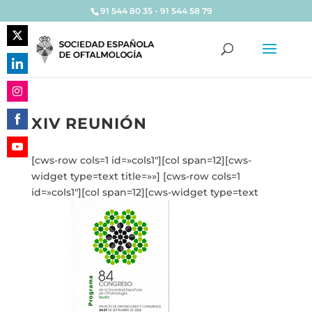
91 544 80 35 - 91 544 58 79
Share
on
Share
Twitter
on
Share
LinkedIn
XIV REUNIÓN
on
Share
Instagram
on
[cws-row cols=1 id=»cols1″][col span=12][cws-
Share
Facebook
widget type=text title=»»] [cws-row cols=1
on
id=»cols1″][col span=12][cws-widget type=text
YouTube