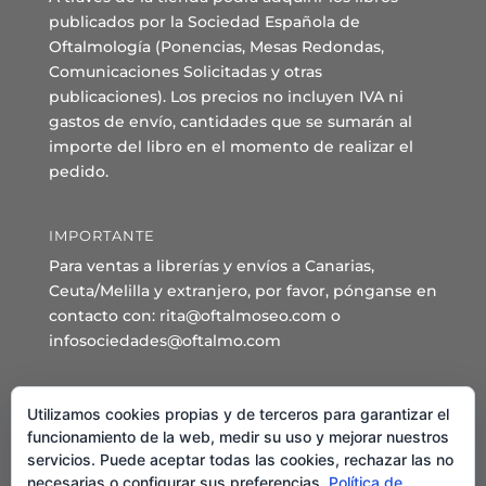
publicados por la Sociedad Española de
Oftalmología (Ponencias, Mesas Redondas,
Comunicaciones Solicitadas y otras
publicaciones). Los precios no incluyen IVA ni
gastos de envío, cantidades que se sumarán al
importe del libro en el momento de realizar el
pedido.
IMPORTANTE
Para ventas a librerías y envíos a Canarias,
Ceuta/Melilla y extranjero, por favor, pónganse en
contacto con: rita@oftalmoseo.com o
infosociedades@oftalmo.com
Sede Administrativa y Secretaría General
Utilizamos cookies propias y de terceros para garantizar el
C/ Arcipreste de Hita 14 – 1º Derecha.
funcionamiento de la web, medir su uso y mejorar nuestros
servicios. Puede aceptar todas las cookies, rechazar las no
28015 – Madrid
necesarias o configurar sus preferencias.
Política de
Teléfono: 91 544 80 35 - 91 544 58 79