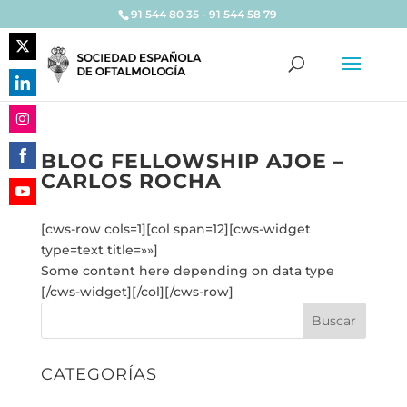
91 544 80 35 - 91 544 58 79
Share
on
Share
Twitter
on
Share
LinkedIn
BLOG FELLOWSHIP AJOE –
on
CARLOS ROCHA
Share
Instagram
on
Share
Facebook
[cws-row cols=1][col span=12][cws-widget
on
type=text title=»»]
YouTube
Some content here depending on data type
[/cws-widget][/col][/cws-row]
Buscar
CATEGORÍAS