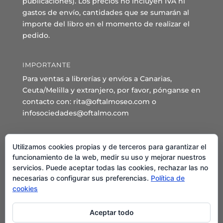
publicaciones). Los precios no incluyen IVA ni
gastos de envío, cantidades que se sumarán al
importe del libro en el momento de realizar el
pedido.
IMPORTANTE
Para ventas a librerías y envíos a Canarias,
Ceuta/Melilla y extranjero, por favor, pónganse en
contacto con: rita@oftalmoseo.com o
infosociedades@oftalmo.com
Sede Administrativa y Secretaría General
Utilizamos cookies propias y de terceros para garantizar el
C/ Arcipreste de Hita 14 – 1º Derecha.
funcionamiento de la web, medir su uso y mejorar nuestros
servicios. Puede aceptar todas las cookies, rechazar las no
28015 – Madrid
necesarias o configurar sus preferencias.
Política de
Teléfono: 91 544 80 35 - 91 544 58 79
cookies
Mail:
seo@oftalmo.com
Aceptar todo