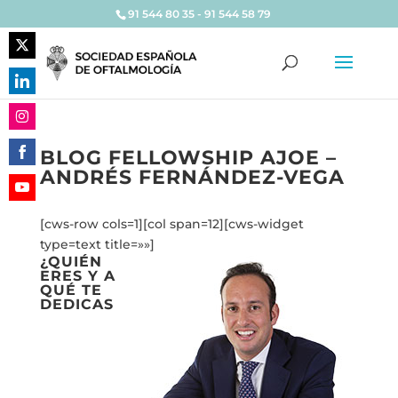
91 544 80 35 - 91 544 58 79
Share
on
Share
Twitter
on
Share
LinkedIn
BLOG FELLOWSHIP AJOE –
on
ANDRÉS FERNÁNDEZ-VEGA
Share
Instagram
on
Share
Facebook
[cws-row cols=1][col span=12][cws-widget
on
type=text title=»»]
YouTube
¿QUIÉN
ERES Y A
QUÉ TE
DEDICAS