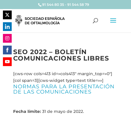
91 544 80 35 - 91 544 58 79
Share
on
Share
Twitter
on
Share
LinkedIn
SEO 2022 – BOLETÍN
on
COMUNICACIONES LIBRES
Share
Instagram
on
Share
Facebook
[cws-row cols=413 id=»cols413″ margin_top=»0″]
on
[col span=3][cws-widget type=text title=»»]
YouTube
NORMAS PARA LA PRESENTACIÓN
DE LAS COMUNICACIONES
Fecha límite:
31 de mayo de 2022.