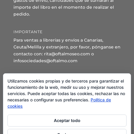
gastos de envío, cantidades que se sumarán al
importe del libro en el momento de realizar el
pedido.
IMPORTANTE
Para ventas a librerías y envíos a Canarias,
Ceuta/Melilla y extranjero, por favor, pónganse en
contacto con: rita@oftalmoseo.com o
infosociedades@oftalmo.com
Sede Administrativa y Secretaría General
Utilizamos cookies propias y de terceros para garantizar el
C/ Arcipreste de Hita 14 – 1º Derecha.
funcionamiento de la web, medir su uso y mejorar nuestros
servicios. Puede aceptar todas las cookies, rechazar las no
28015 – Madrid
necesarias o configurar sus preferencias.
Política de
Teléfono: 91 544 80 35 - 91 544 58 79
cookies
Mail:
seo@oftalmo.com
Aceptar todo