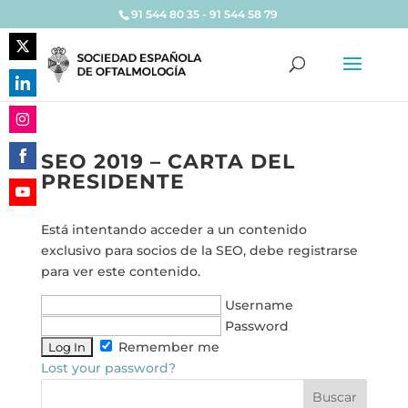
91 544 80 35 - 91 544 58 79
Share
on
Share
Twitter
on
Share
LinkedIn
SEO 2019 – CARTA DEL
on
PRESIDENTE
Share
Instagram
on
Share
Facebook
Está intentando acceder a un contenido
on
exclusivo para socios de la SEO, debe registrarse
YouTube
para ver este contenido.
Username
Password
Remember me
Lost your password?
Buscar