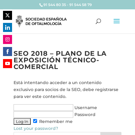
91 544 80 35 - 91 544 58 79
Share
on
Share
Twitter
on
Share
LinkedIn
SEO 2018 – PLANO DE LA
on
EXPOSICIÓN TÉCNICO-
Share
Instagram
COMERCIAL
on
Share
Facebook
on
Está intentando acceder a un contenido
YouTube
exclusivo para socios de la SEO, debe registrarse
para ver este contenido.
Username
Password
Remember me
Lost your password?