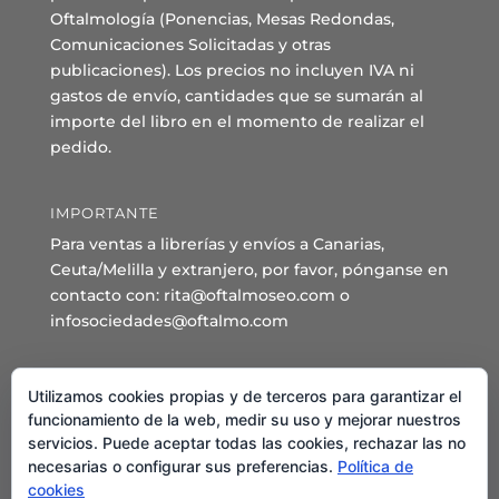
Oftalmología (Ponencias, Mesas Redondas,
Comunicaciones Solicitadas y otras
publicaciones). Los precios no incluyen IVA ni
gastos de envío, cantidades que se sumarán al
importe del libro en el momento de realizar el
pedido.
IMPORTANTE
Para ventas a librerías y envíos a Canarias,
Ceuta/Melilla y extranjero, por favor, pónganse en
contacto con: rita@oftalmoseo.com o
infosociedades@oftalmo.com
Sede Administrativa y Secretaría General
Utilizamos cookies propias y de terceros para garantizar el
C/ Arcipreste de Hita 14 – 1º Derecha.
funcionamiento de la web, medir su uso y mejorar nuestros
servicios. Puede aceptar todas las cookies, rechazar las no
28015 – Madrid
necesarias o configurar sus preferencias.
Política de
Teléfono: 91 544 80 35 - 91 544 58 79
cookies
Mail:
seo@oftalmo.com