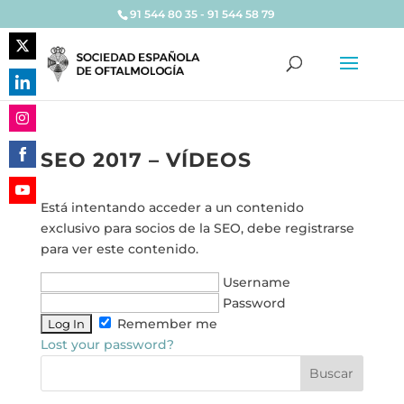
91 544 80 35 - 91 544 58 79
Share
on
Share
Twitter
on
Share
LinkedIn
SEO 2017 – VÍDEOS
on
Share
Instagram
on
Está intentando acceder a un contenido
Share
Facebook
exclusivo para socios de la SEO, debe registrarse
on
para ver este contenido.
YouTube
Username
Password
Remember me
Lost your password?
Buscar