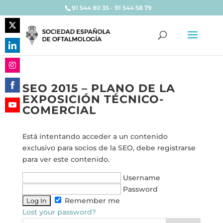
91 544 80 35 - 91 544 58 79
Share
on
Share
Twitter
on
Share
LinkedIn
SEO 2015 – PLANO DE LA
on
EXPOSICIÓN TÉCNICO-
Share
Instagram
COMERCIAL
on
Share
Facebook
on
Está intentando acceder a un contenido
YouTube
exclusivo para socios de la SEO, debe registrarse
para ver este contenido.
Username
Password
Remember me
Lost your password?