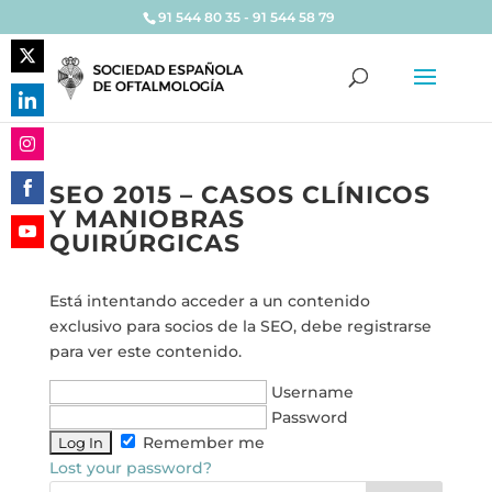
91 544 80 35 - 91 544 58 79
Share
on
Share
Twitter
on
Share
LinkedIn
SEO 2015 – CASOS CLÍNICOS
on
Y MANIOBRAS
Share
Instagram
QUIRÚRGICAS
on
Share
Facebook
on
Está intentando acceder a un contenido
YouTube
exclusivo para socios de la SEO, debe registrarse
para ver este contenido.
Username
Password
Remember me
Lost your password?