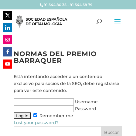
91 544 80 35 - 91 544 58 79
Share
on
Share
Twitter
on
Share
LinkedIn
NORMAS DEL PREMIO
on
BARRAQUER
Share
Instagram
on
Share
Facebook
Está intentando acceder a un contenido
on
exclusivo para socios de la SEO, debe registrarse
YouTube
para ver este contenido.
Username
Password
Remember me
Lost your password?
Buscar