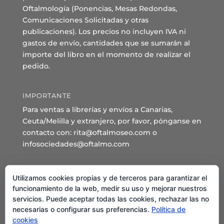
Oftalmología (Ponencias, Mesas Redondas,
Comunicaciones Solicitadas y otras
publicaciones). Los precios no incluyen IVA ni
gastos de envío, cantidades que se sumarán al
importe del libro en el momento de realizar el
pedido.
IMPORTANTE
Para ventas a librerías y envíos a Canarias,
Ceuta/Melilla y extranjero, por favor, pónganse en
contacto con: rita@oftalmoseo.com o
infosociedades@oftalmo.com
Sede Administrativa y Secretaría General
Utilizamos cookies propias y de terceros para garantizar el
C/ Arcipreste de Hita 14 – 1º Derecha.
funcionamiento de la web, medir su uso y mejorar nuestros
servicios. Puede aceptar todas las cookies, rechazar las no
28015 – Madrid
necesarias o configurar sus preferencias.
Política de
Teléfono: 91 544 80 35 - 91 544 58 79
cookies
Mail:
seo@oftalmo.com