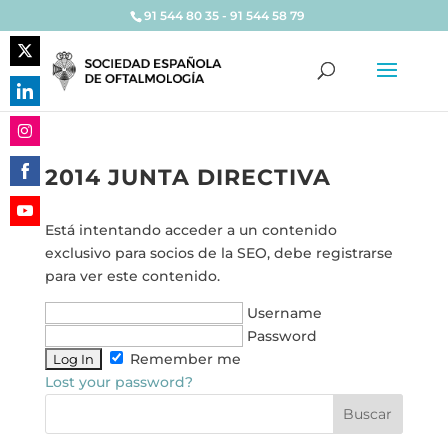
91 544 80 35 - 91 544 58 79
Share
on
Share
Twitter
on
Share
LinkedIn
2014 JUNTA DIRECTIVA
on
Share
Instagram
on
Está intentando acceder a un contenido
Share
Facebook
exclusivo para socios de la SEO, debe registrarse
on
para ver este contenido.
YouTube
Username
Password
Remember me
Lost your password?
Buscar