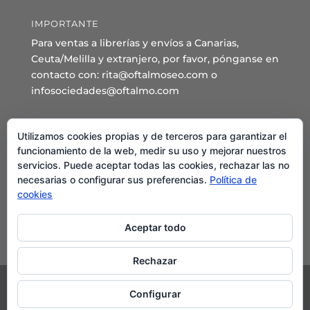
IMPORTANTE
Para ventas a librerías y envíos a Canarias,
Ceuta/Melilla y extranjero, por favor, pónganse en
contacto con: rita@oftalmoseo.com o
infosociedades@oftalmo.com
Sede Administrativa y Secretaría General
Utilizamos cookies propias y de terceros para garantizar el
funcionamiento de la web, medir su uso y mejorar nuestros
C/ Arcipreste de Hita 14 – 1º Derecha.
servicios. Puede aceptar todas las cookies, rechazar las no
28015 – Madrid
necesarias o configurar sus preferencias.
Política de
Teléfono: 91 544 80 35 - 91 544 58 79
cookies
Mail:
seo@oftalmo.com
Aceptar todo
Rechazar
Configurar
©2024 Sociedad Española de Oftalmología