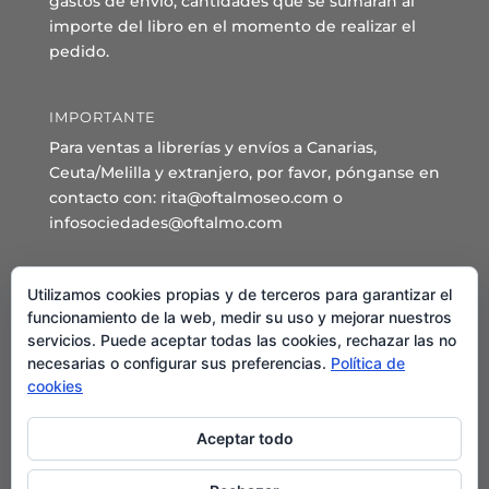
gastos de envío, cantidades que se sumarán al
importe del libro en el momento de realizar el
pedido.
IMPORTANTE
Para ventas a librerías y envíos a Canarias,
Ceuta/Melilla y extranjero, por favor, pónganse en
contacto con: rita@oftalmoseo.com o
infosociedades@oftalmo.com
Sede Administrativa y Secretaría General
Utilizamos cookies propias y de terceros para garantizar el
C/ Arcipreste de Hita 14 – 1º Derecha.
funcionamiento de la web, medir su uso y mejorar nuestros
servicios. Puede aceptar todas las cookies, rechazar las no
28015 – Madrid
necesarias o configurar sus preferencias.
Política de
Teléfono: 91 544 80 35 - 91 544 58 79
cookies
Mail:
seo@oftalmo.com
Aceptar todo