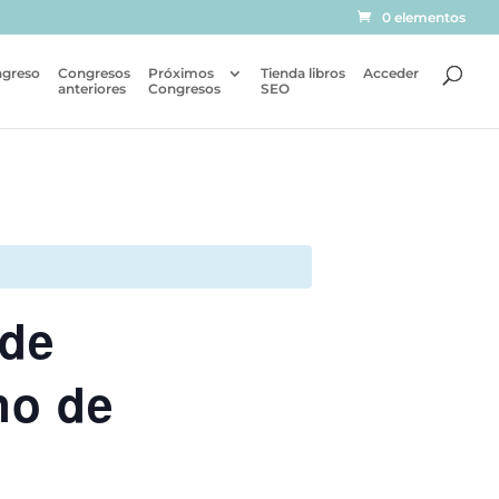
0 elementos
ngreso
Congresos
Próximos
Tienda libros
Acceder
anteriores
Congresos
SEO
 de
no de