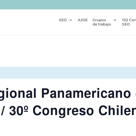
SEO
AJOE
Grupos
102 Co
de trabajo
SEO
gional Panamericano
 / 30º Congreso Chile