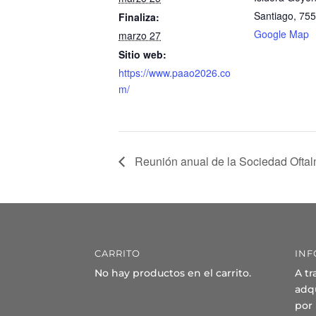
Santiago
,
755
Finaliza:
Google Map
marzo 27
Sitio web:
https://www.paao2026.co
m/
Reunión anual de la Sociedad Oftal
CARRITO
INF
No hay productos en el carrito.
A tr
adqu
por