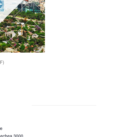
F)
le
nechea 3000