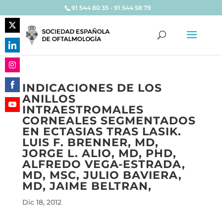
91 544 80 35 - 91 544 58 79
Share
on
Share
Twitter
on
Share
LinkedIn
INDICACIONES DE LOS
on
ANILLOS
Share
Instagram
INTRAESTROMALES
on
Share
CORNEALES SEGMENTADOS
Facebook
on
EN ECTASIAS TRAS LASIK.
YouTube
LUIS F. BRENNER, MD,
JORGE L. ALIO, MD, PHD,
ALFREDO VEGA-ESTRADA,
MD, MSC, JULIO BAVIERA,
MD, JAIME BELTRAN,
Dic 18, 2012