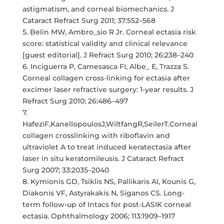
astigmatism, and corneal biomechanics. J
Cataract Refract Surg 2011; 37:552–568
5. Belin MW, Ambro_sio R Jr. Corneal ectasia risk
score: statistical validity and clinical relevance
[guest editorial]. J Refract Surg 2010; 26:238–240
6. Inciguerra P, Camesasca FI, Albe_ E, Trazza S.
Corneal collagen cross-linking for ectasia after
excimer laser refractive surgery: 1-year results. J
Refract Surg 2010; 26:486–497
7.
HafeziF,KanellopoulosJ,WiltfangR,SeilerT.Corneal
collagen crosslinking with riboflavin and
ultraviolet A to treat induced keratectasia after
laser in situ keratomileusis. J Cataract Refract
Surg 2007; 33:2035–2040
8. Kymionis GD, Tsiklis NS, Pallikaris AI, Kounis G,
Diakonis VF, Astyrakakis N, Siganos CS. Long-
term follow-up of Intacs for post-LASIK corneal
ectasia. Ophthalmology 2006; 113:1909–1917