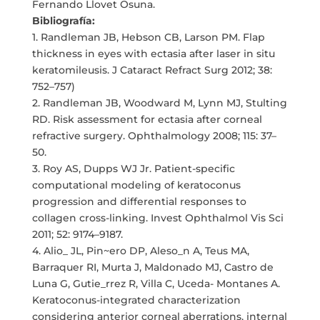
Fernando Llovet Osuna.
Bibliografía:
1. Randleman JB, Hebson CB, Larson PM. Flap
thickness in eyes with ectasia after laser in situ
keratomileusis. J Cataract Refract Surg 2012; 38:
752–757)
2. Randleman JB, Woodward M, Lynn MJ, Stulting
RD. Risk assessment for ectasia after corneal
refractive surgery. Ophthalmology 2008; 115: 37–
50.
3. Roy AS, Dupps WJ Jr. Patient-specific
computational modeling of keratoconus
progression and differential responses to
collagen cross-linking. Invest Ophthalmol Vis Sci
2011; 52: 9174–9187.
4. Alio_ JL, Pin~ero DP, Aleso_n A, Teus MA,
Barraquer RI, Murta J, Maldonado MJ, Castro de
Luna G, Gutie_rrez R, Villa C, Uceda- Montanes A.
Keratoconus-integrated characterization
considering anterior corneal aberrations, internal