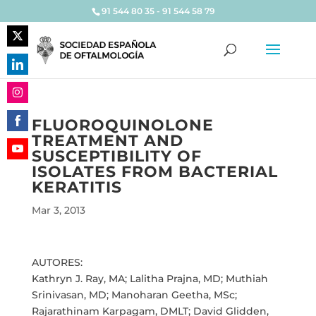
91 544 80 35 - 91 544 58 79
Share
on
Share
Twitter
on
Share
LinkedIn
FLUOROQUINOLONE
on
TREATMENT AND
Share
Instagram
SUSCEPTIBILITY OF
on
Share
ISOLATES FROM BACTERIAL
Facebook
on
KERATITIS
YouTube
Mar 3, 2013
AUTORES:
Kathryn J. Ray, MA; Lalitha Prajna, MD; Muthiah
Srinivasan, MD; Manoharan Geetha, MSc;
Rajarathinam Karpagam, DMLT; David Glidden,