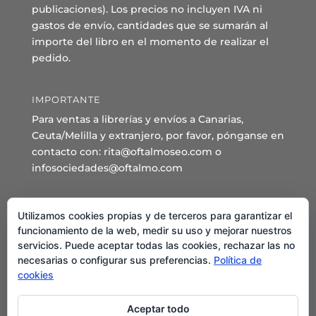
publicaciones). Los precios no incluyen IVA ni
gastos de envío, cantidades que se sumarán al
importe del libro en el momento de realizar el
pedido.
IMPORTANTE
Para ventas a librerías y envíos a Canarias,
Ceuta/Melilla y extranjero, por favor, pónganse en
contacto con: rita@oftalmoseo.com o
infosociedades@oftalmo.com
Sede Administrativa y Secretaría General
Utilizamos cookies propias y de terceros para garantizar el
C/ Arcipreste de Hita 14 – 1º Derecha.
funcionamiento de la web, medir su uso y mejorar nuestros
servicios. Puede aceptar todas las cookies, rechazar las no
28015 – Madrid
necesarias o configurar sus preferencias.
Política de
Teléfono: 91 544 80 35 - 91 544 58 79
cookies
Mail:
seo@oftalmo.com
Aceptar todo