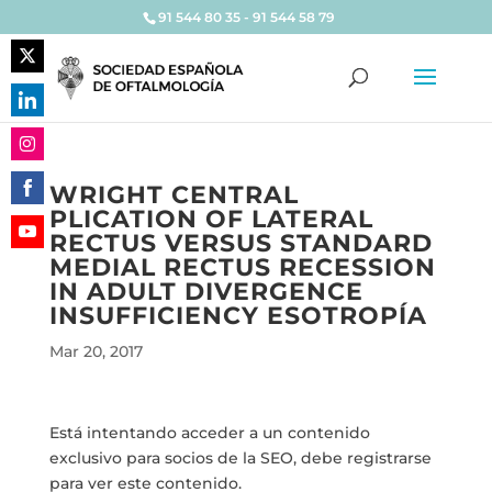
91 544 80 35 - 91 544 58 79
Share
on
Share
Twitter
on
Share
LinkedIn
WRIGHT CENTRAL
on
PLICATION OF LATERAL
Share
Instagram
RECTUS VERSUS STANDARD
on
Share
MEDIAL RECTUS RECESSION
Facebook
on
IN ADULT DIVERGENCE
YouTube
INSUFFICIENCY ESOTROPÍA
Mar 20, 2017
Está intentando acceder a un contenido
exclusivo para socios de la SEO, debe registrarse
para ver este contenido.