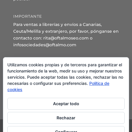
IMPORTANTE
Para ventas a librerías y envíos a Canarias,
Ceuta/Melilla y extranjero, por favor, pónganse en
contacto con: rita@oftalmoseo.com o
infosociedades@oftalmo.com
Sede Administrativa y Secretaría General
Utilizamos cookies propias y de terceros para garantizar el
C/ Arcipreste de Hita 14 – 1º Derecha.
funcionamiento de la web, medir su uso y mejorar nuestros
servicios. Puede aceptar todas las cookies, rechazar las no
28015 – Madrid
necesarias o configurar sus preferencias.
Política de
Teléfono: 91 544 80 35 - 91 544 58 79
cookies
Mail:
seo@oftalmo.com
Aceptar todo
Rechazar
Configurar