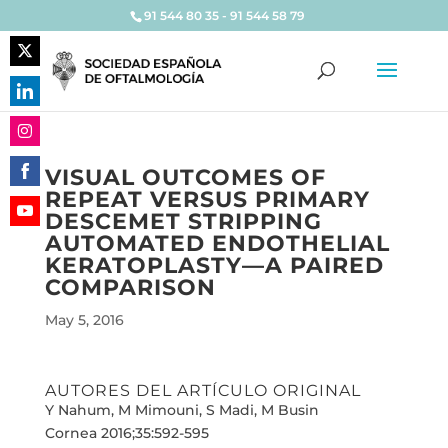
91 544 80 35 - 91 544 58 79
Share
on
Share
Twitter
on
Share
LinkedIn
VISUAL OUTCOMES OF
on
REPEAT VERSUS PRIMARY
Share
Instagram
DESCEMET STRIPPING
on
Share
AUTOMATED ENDOTHELIAL
Facebook
on
KERATOPLASTY—A PAIRED
YouTube
COMPARISON
May 5, 2016
AUTORES DEL ARTÍCULO ORIGINAL
Y Nahum, M Mimouni, S Madi, M Busin
Cornea 2016;35:592-595