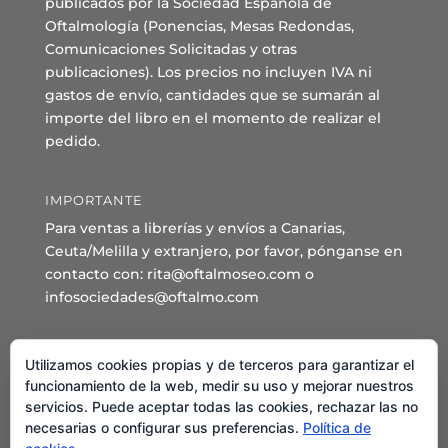
publicados por la Sociedad Española de
Oftalmología (Ponencias, Mesas Redondas,
Comunicaciones Solicitadas y otras
publicaciones). Los precios no incluyen IVA ni
gastos de envío, cantidades que se sumarán al
importe del libro en el momento de realizar el
pedido.
IMPORTANTE
Para ventas a librerías y envíos a Canarias,
Ceuta/Melilla y extranjero, por favor, pónganse en
contacto con: rita@oftalmoseo.com o
infosociedades@oftalmo.com
Sede Administrativa y Secretaría General
Utilizamos cookies propias y de terceros para garantizar el
C/ Arcipreste de Hita 14 – 1º Derecha.
funcionamiento de la web, medir su uso y mejorar nuestros
servicios. Puede aceptar todas las cookies, rechazar las no
28015 – Madrid
necesarias o configurar sus preferencias.
Política de
Teléfono: 91 544 80 35 - 91 544 58 79