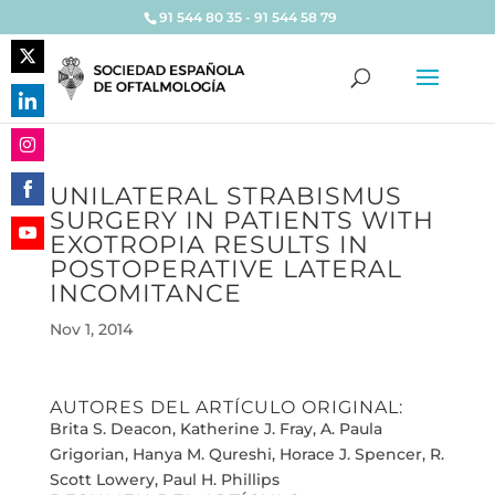
91 544 80 35 - 91 544 58 79
Share
on
Share
Twitter
on
Share
LinkedIn
UNILATERAL STRABISMUS
on
SURGERY IN PATIENTS WITH
Share
Instagram
EXOTROPIA RESULTS IN
on
Share
POSTOPERATIVE LATERAL
Facebook
on
INCOMITANCE
YouTube
Nov 1, 2014
AUTORES DEL ARTÍCULO ORIGINAL:
Brita S. Deacon, Katherine J. Fray, A. Paula
Grigorian, Hanya M. Qureshi, Horace J. Spencer, R.
Scott Lowery, Paul H. Phillips