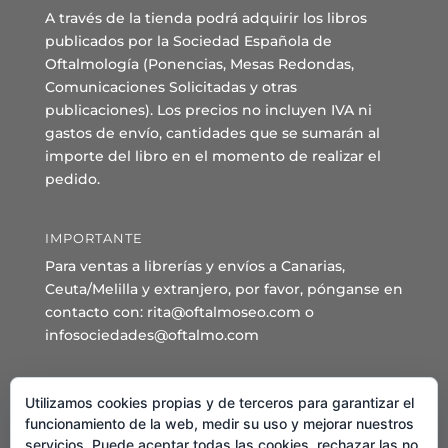
A través de la tienda podrá adquirir los libros
publicados por la Sociedad Española de
Oftalmología (Ponencias, Mesas Redondas,
Comunicaciones Solicitadas y otras
publicaciones). Los precios no incluyen IVA ni
gastos de envío, cantidades que se sumarán al
importe del libro en el momento de realizar el
pedido.
IMPORTANTE
Para ventas a librerías y envíos a Canarias,
Ceuta/Melilla y extranjero, por favor, pónganse en
contacto con: rita@oftalmoseo.com o
infosociedades@oftalmo.com
Sede Administrativa y Secretaría General
Utilizamos cookies propias y de terceros para garantizar el
C/ Arcipreste de Hita 14 – 1º Derecha.
funcionamiento de la web, medir su uso y mejorar nuestros
servicios. Puede aceptar todas las cookies, rechazar las no
28015 – Madrid