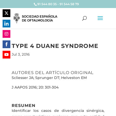
91 544 80 35 - 91 544 58 79
Share
on
Share
Twitter
on
Share
LinkedIn
TYPE 4 DUANE SYNDROME
on
Share
Instagram
Jul 3, 2016
on
Share
Facebook
on
AUTORES DEL ARTÍCULO ORIGINAL
YouTube
Scliesser JA; Sprunger DT; Helveston EM
J AAPOS 2016; 20: 301-304
RESUMEN
Identificar los casos de divergencia sinérgica,