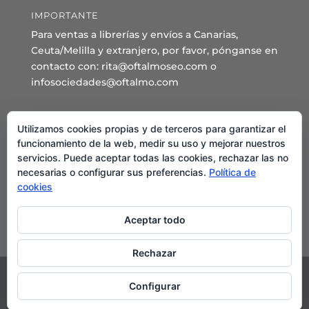
IMPORTANTE
Para ventas a librerías y envíos a Canarias,
Ceuta/Melilla y extranjero, por favor, pónganse en
contacto con: rita@oftalmoseo.com o
infosociedades@oftalmo.com
Sede Administrativa y Secretaría General
Utilizamos cookies propias y de terceros para garantizar el
C/ Arcipreste de Hita 14 – 1º Derecha.
funcionamiento de la web, medir su uso y mejorar nuestros
servicios. Puede aceptar todas las cookies, rechazar las no
28015 – Madrid
necesarias o configurar sus preferencias.
Política de
Teléfono: 91 544 80 35 - 91 544 58 79
cookies
Mail:
seo@oftalmo.com
Aceptar todo
Rechazar
Configurar
©2024 Sociedad Española de Oftalmología