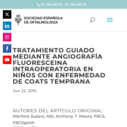
91 544 80 35 - 91 544 58 79
Share
on
Share
Twitter
on
Share
LinkedIn
TRATAMIENTO GUIADO
on
MEDIANTE ANGIOGRAFÍA
Share
Instagram
FLUORESCEINA
on
Share
INTRAOPERATORIA EN
Facebook
on
NIÑOS CON ENFERMEDAD
YouTube
DE COATS TEMPRANA
Jun 22, 2015
AUTORES DEL ARTÍCULO ORIGINAL:
Martina Suzani, MD, Anthony T. Moore, FRCS,
FRCOphth