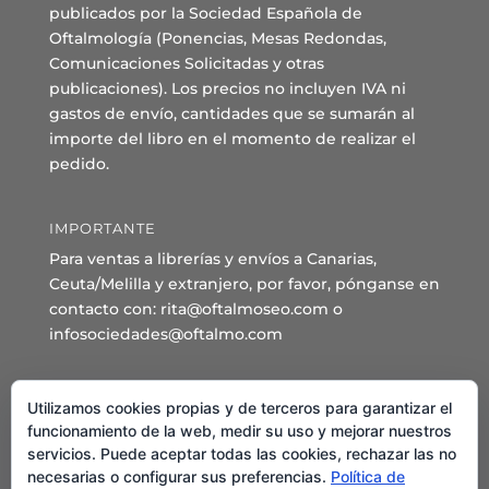
publicados por la Sociedad Española de
Oftalmología (Ponencias, Mesas Redondas,
Comunicaciones Solicitadas y otras
publicaciones). Los precios no incluyen IVA ni
gastos de envío, cantidades que se sumarán al
importe del libro en el momento de realizar el
pedido.
IMPORTANTE
Para ventas a librerías y envíos a Canarias,
Ceuta/Melilla y extranjero, por favor, pónganse en
contacto con: rita@oftalmoseo.com o
infosociedades@oftalmo.com
Sede Administrativa y Secretaría General
Utilizamos cookies propias y de terceros para garantizar el
C/ Arcipreste de Hita 14 – 1º Derecha.
funcionamiento de la web, medir su uso y mejorar nuestros
servicios. Puede aceptar todas las cookies, rechazar las no
28015 – Madrid
necesarias o configurar sus preferencias.
Política de
Teléfono: 91 544 80 35 - 91 544 58 79