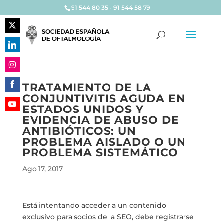
91 544 80 35 - 91 544 58 79
Share
on
Share
Twitter
on
Share
LinkedIn
TRATAMIENTO DE LA
on
CONJUNTIVITIS AGUDA EN
Share
Instagram
ESTADOS UNIDOS Y
on
Share
EVIDENCIA DE ABUSO DE
Facebook
on
ANTIBIÓTICOS: UN
YouTube
PROBLEMA AISLADO O UN
PROBLEMA SISTEMÁTICO
Ago 17, 2017
Está intentando acceder a un contenido
exclusivo para socios de la SEO, debe registrarse