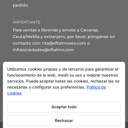
pedido.
IMPORTANTE
Para ventas a librerías y envíos a Canarias,
Ceuta/Melilla y extranjero, por favor, pónganse en
contacto con: rita@oftalmoseo.com o
infosociedades@oftalmo.com
Sede Administrativa y Secretaría General
Utilizamos cookies propias y de terceros para garantizar el
C/ Arcipreste de Hita 14 – 1º Derecha.
funcionamiento de la web, medir su uso y mejorar nuestros
servicios. Puede aceptar todas las cookies, rechazar las no
28015 – Madrid
necesarias o configurar sus preferencias.
Política de
Teléfono: 91 544 80 35 - 91 544 58 79
cookies
Mail:
seo@oftalmo.com
Aceptar todo
Rechazar