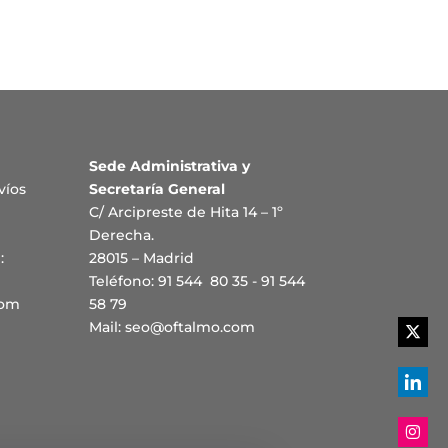
Sede Administrativa y
víos
Secretaría General
C/ Arcipreste de Hita 14 – 1º
Derecha.
:
28015 – Madrid
Teléfono: 91 544 80 35 - 91 544
com
58 79
Mail:
seo@oftalmo.com
Share
on
Twitte
Share
on