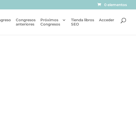
0 elementos
ngreso
Congresos
Próximos
Tienda libros
Acceder
anteriores
Congresos
SEO