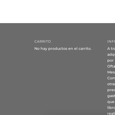
CARRITO
INF
No hay productos en el carrito.
A tr
adqu
por
Oft
Mes
Com
otra
prec
gast
que
lib
real