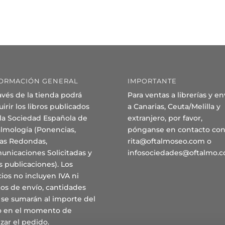
ORMACIÓN GENERAL
IMPORTANTE
avés de la tienda podrá
Para ventas a librerías y en
irir los libros publicados
a Canarias, Ceuta/Melilla y
 la Sociedad Española de
extranjero, por favor,
almología (Ponencias,
pónganse en contacto con
as Redondas,
rita@oftalmoseo.com o
unicaciones Solicitadas y
infosociedades@oftalmo.
s publicaciones). Los
ios no incluyen IVA ni
os de envío, cantidades
 se sumarán al importe del
ro en el momento de
izar el pedido.