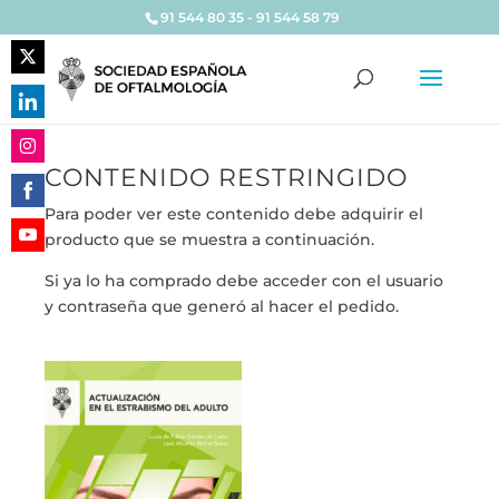
91 544 80 35 - 91 544 58 79
Share
on
Share
Twitter
on
CONTENIDO RESTRINGIDO
Share
LinkedIn
on
Para poder ver este contenido debe adquirir el
Share
Instagram
producto que se muestra a continuación.
on
Share
Facebook
Si ya lo ha comprado debe acceder con el usuario
on
y contraseña que generó al hacer el pedido.
YouTube