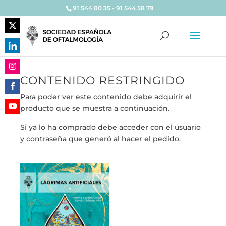
91 544 80 35 - 91 544 58 79
Share
on
Share
Twitter
on
CONTENIDO RESTRINGIDO
Share
LinkedIn
on
Para poder ver este contenido debe adquirir el
Share
Instagram
producto que se muestra a continuación.
on
Share
Facebook
Si ya lo ha comprado debe acceder con el usuario
on
y contraseña que generó al hacer el pedido.
YouTube