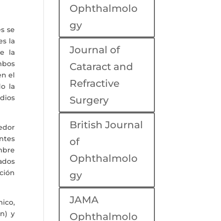
Ophthalmolo
gy
s se
es la
Journal of
e la
mbos
Cataract and
en el
Refractive
o la
dios
Surgery
British Journal
edor
ntes
of
embre
Ophthalmolo
dados
ación
gy
JAMA
mico,
ón) y
Ophthalmolo