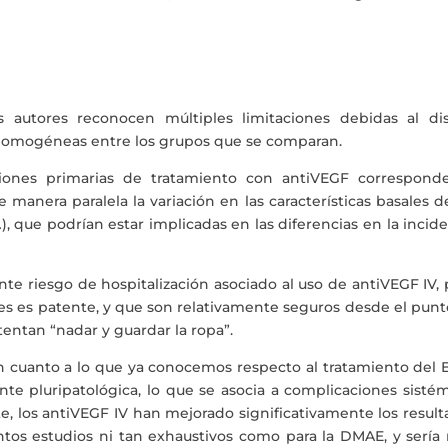
os autores reconocen múltiples limitaciones debidas al di
as homogéneas entre los grupos que se comparan.
ciones primarias de tratamiento con antiVEGF correspond
 manera paralela la variación en las características basales d
 que podrían estar implicadas en las diferencias en la incid
te riesgo de hospitalización asociado al uso de antiVEGF IV,
ales es patente, y que son relativamente seguros desde el pun
ntentan “nadar y guardar la ropa”.
n cuanto a lo que ya conocemos respecto al tratamiento del 
e pluripatológica, lo que se asocia a complicaciones sistém
e, los antiVEGF IV han mejorado significativamente los resul
antos estudios ni tan exhaustivos como para la DMAE, y sería