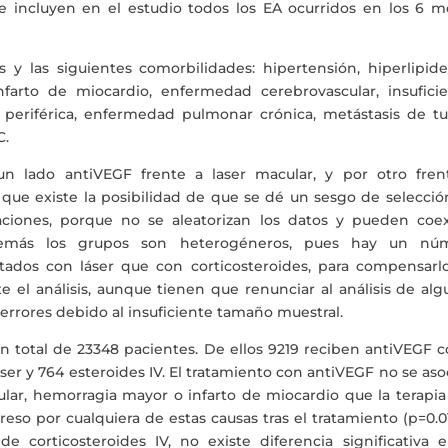
Se incluyen en el estudio todos los EA ocurridos en los 6 m
y las siguientes comorbilidades: hipertensión, hiperlipide
nfarto de miocardio, enfermedad cerebrovascular, insuficie
 periférica, enfermedad pulmonar crónica, metástasis de t
C.
un lado antiVEGF frente a laser macular, y por otro fren
n que existe la posibilidad de que se dé un sesgo de selecci
iones, porque no se aleatorizan los datos y pueden coexi
demás los grupos son heterogéneros, pues hay un nú
atados con láser que con corticosteroides, para compensarlo
te el análisis, aunque tienen que renunciar al análisis de al
r errores debido al insuficiente tamaño muestral.
un total de 23348 pacientes. De ellos 9219 reciben antiVEGF 
aser y 764 esteroides IV. El tratamiento con antiVEGF no se aso
ar, hemorragia mayor o infarto de miocardio que la terapia
eso por cualquiera de estas causas tras el tratamiento (p=0.01
e corticosteroides IV, no existe diferencia significativa e