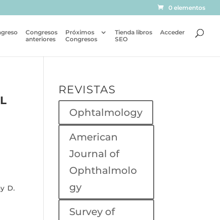
0 elementos
ngreso
Congresos
Próximos
Tienda libros
Acceder
anteriores
Congresos
SEO
REVISTAS
L
Ophtalmology
American
Journal of
Ophthalmolo
gy
y D.
Survey of