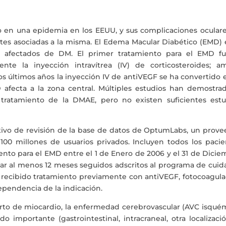
o en una epidemia en los EEUU, y sus complicaciones oculare
ntes asociadas a la misma. El Edema Macular Diabético (EMD) 
os afectados de DM. El primer tratamiento para el EMD fu
ente la inyección intravítrea (IV) de corticosteroides; a
s últimos años la inyección IV de antiVEGF se ha convertido 
afecta a la zona central. Múltiples estudios han demostrad
 tratamiento de la DMAE, pero no existen suficientes estu
tivo de revisión de la base de datos de OptumLabs, un prove
100 millones de usuarios privados. Incluyen todos los pacie
ento para el EMD entre el 1 de Enero de 2006 y el 31 de Dici
evar al menos 12 meses seguidos adscritos al programa de cui
er recibido tratamiento previamente con antiVEGF, fotocoagul
dependencia de la indicación.
farto de miocardio, la enfermedad cerebrovascular (AVC isqué
o importante (gastrointestinal, intracraneal, otra localizaci