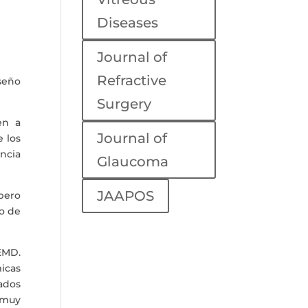
Diseases
Journal of
Refractive
seño
Surgery
en a
Journal of
e los
encia
Glaucoma
JAAPOS
 pero
to de
EMD.
icas
tados
 muy