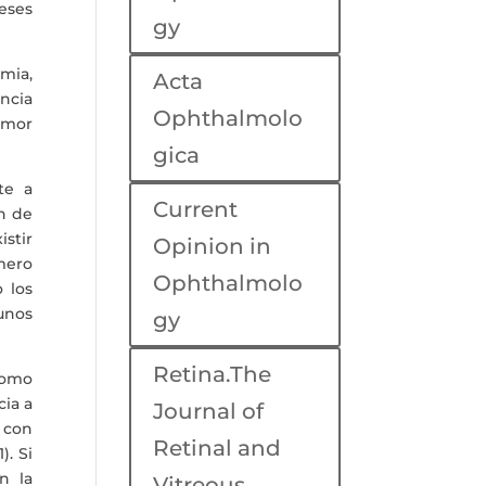
eses
gy
mia,
Acta
ncia
Ophthalmolo
umor
gica
te a
Current
ón de
stir
Opinion in
mero
Ophthalmolo
 los
gunos
gy
Retina.The
como
cia a
Journal of
 con
Retinal and
). Si
n la
Vitreous