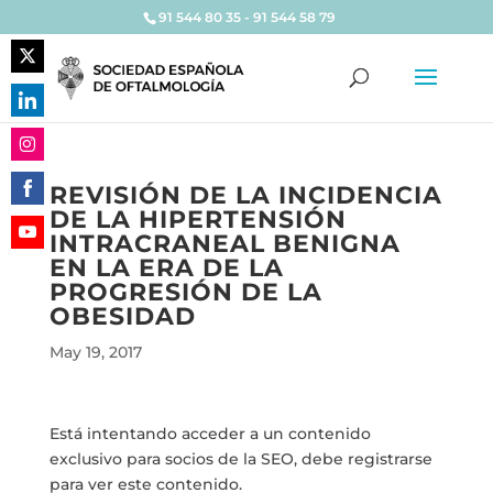
91 544 80 35 - 91 544 58 79
Share
on
Share
Twitter
on
Share
LinkedIn
REVISIÓN DE LA INCIDENCIA
on
DE LA HIPERTENSIÓN
Share
Instagram
INTRACRANEAL BENIGNA
on
Share
EN LA ERA DE LA
Facebook
on
PROGRESIÓN DE LA
YouTube
OBESIDAD
May 19, 2017
Está intentando acceder a un contenido
exclusivo para socios de la SEO, debe registrarse
para ver este contenido.