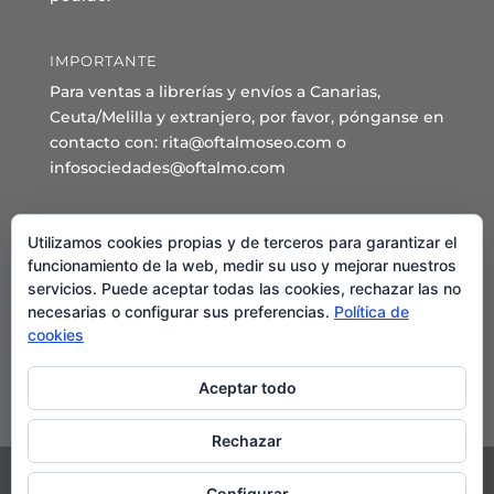
IMPORTANTE
Para ventas a librerías y envíos a Canarias,
Ceuta/Melilla y extranjero, por favor, pónganse en
contacto con: rita@oftalmoseo.com o
infosociedades@oftalmo.com
Sede Administrativa y Secretaría General
Utilizamos cookies propias y de terceros para garantizar el
C/ Arcipreste de Hita 14 – 1º Derecha.
funcionamiento de la web, medir su uso y mejorar nuestros
servicios. Puede aceptar todas las cookies, rechazar las no
28015 – Madrid
necesarias o configurar sus preferencias.
Política de
Teléfono: 91 544 80 35 - 91 544 58 79
cookies
Mail:
seo@oftalmo.com
Aceptar todo
Rechazar
Configurar