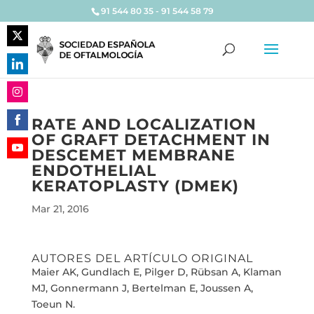
91 544 80 35 - 91 544 58 79
Share
on
Share
Twitter
on
Share
LinkedIn
RATE AND LOCALIZATION
on
OF GRAFT DETACHMENT IN
Share
Instagram
DESCEMET MEMBRANE
on
Share
ENDOTHELIAL
Facebook
on
KERATOPLASTY (DMEK)
YouTube
Mar 21, 2016
AUTORES DEL ARTÍCULO ORIGINAL
Maier AK, Gundlach E, Pilger D, Rübsan A, Klaman
MJ, Gonnermann J, Bertelman E, Joussen A,
Toeun N.