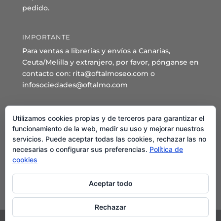
pedido.
IMPORTANTE
Para ventas a librerías y envíos a Canarias,
Ceuta/Melilla y extranjero, por favor, pónganse en
contacto con: rita@oftalmoseo.com o
infosociedades@oftalmo.com
Sede Administrativa y Secretaría General
Utilizamos cookies propias y de terceros para garantizar el
C/ Arcipreste de Hita 14 – 1º Derecha.
funcionamiento de la web, medir su uso y mejorar nuestros
servicios. Puede aceptar todas las cookies, rechazar las no
28015 – Madrid
necesarias o configurar sus preferencias.
Política de
Teléfono: 91 544 80 35 - 91 544 58 79
cookies
Mail:
seo@oftalmo.com
Aceptar todo
Rechazar