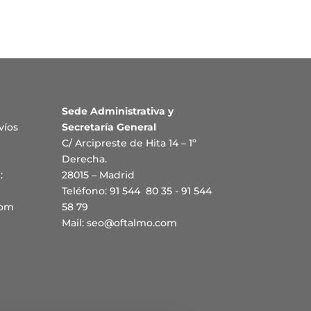
Sede Administrativa y
víos
Secretaría General
C/ Arcipreste de Hita 14 – 1º
Derecha.
:
28015 – Madrid
Teléfono: 91 544 80 35 - 91 544
com
58 79
Mail:
seo@oftalmo.com