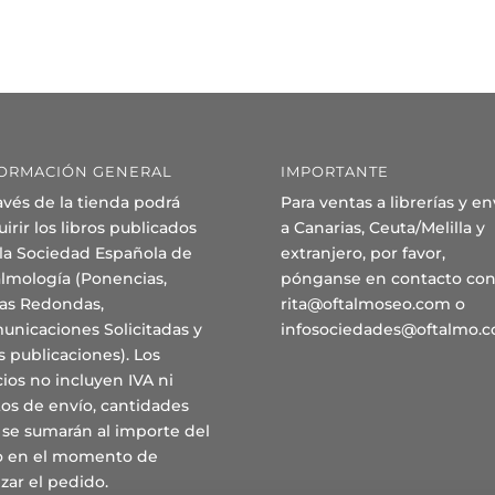
ORMACIÓN GENERAL
IMPORTANTE
avés de la tienda podrá
Para ventas a librerías y en
irir los libros publicados
a Canarias, Ceuta/Melilla y
 la Sociedad Española de
extranjero, por favor,
almología (Ponencias,
pónganse en contacto con
as Redondas,
rita@oftalmoseo.com o
unicaciones Solicitadas y
infosociedades@oftalmo.
s publicaciones). Los
ios no incluyen IVA ni
os de envío, cantidades
 se sumarán al importe del
ro en el momento de
izar el pedido.