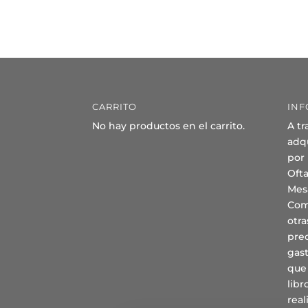
CARRITO
INF
No hay productos en el carrito.
A tr
adqu
por
Oft
Mes
Com
otra
prec
gast
que
lib
real