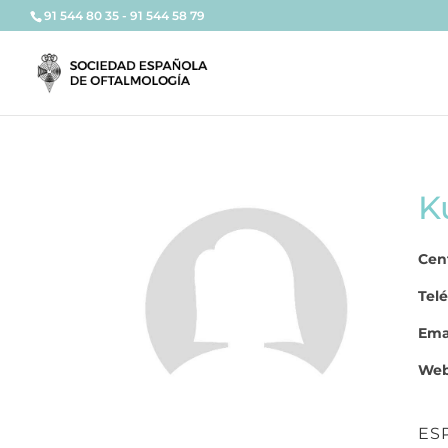
91 544 80 35 - 91 544 58 79
K
Cen
Telé
Emai
Web
ES