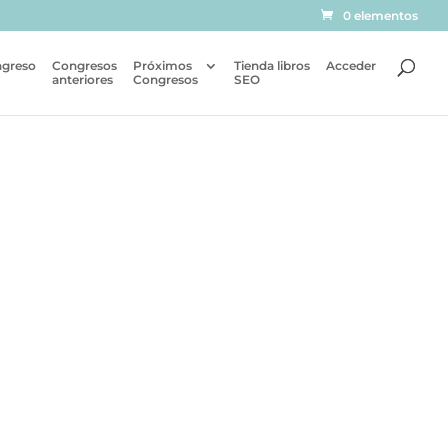
0 elementos
ngreso
Congresos
Próximos
Tienda libros
Acceder
anteriores
Congresos
SEO