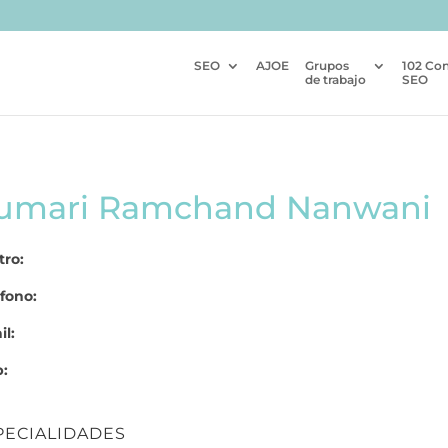
SEO
AJOE
Grupos
102 Co
de trabajo
SEO
umari Ramchand Nanwani
tro:
fono:
l:
:
PECIALIDADES