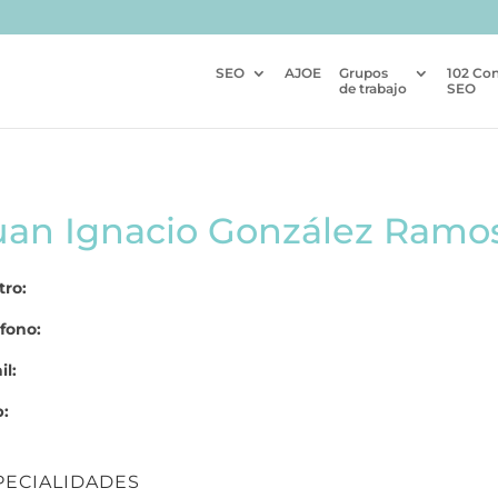
SEO
AJOE
Grupos
102 Co
de trabajo
SEO
uan Ignacio González Ramo
tro:
fono:
l:
:
PECIALIDADES