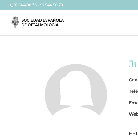
91 544 80 35 - 91 544 58 79
J
Cen
Telé
Emai
Web
ES