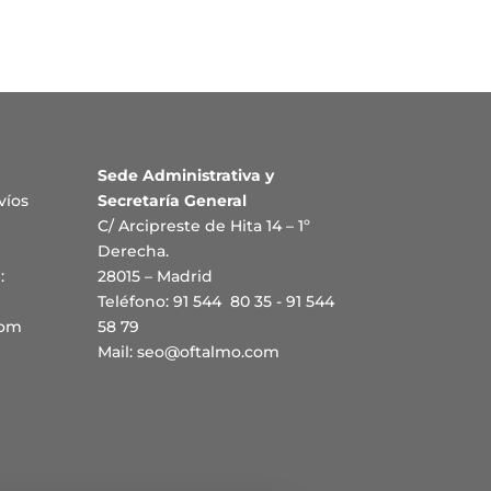
Sede Administrativa y
víos
Secretaría General
C/ Arcipreste de Hita 14 – 1º
Derecha.
:
28015 – Madrid
Teléfono: 91 544 80 35 - 91 544
com
58 79
Mail:
seo@oftalmo.com