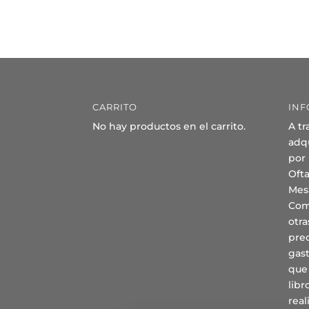
CARRITO
INF
No hay productos en el carrito.
A tr
adqu
por
Oft
Mes
Com
otra
prec
gast
que
lib
real