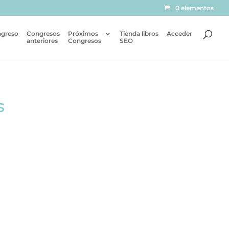
0 elementos
ngreso
Congresos
Próximos
Tienda libros
Acceder
anteriores
Congresos
SEO
s