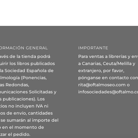
ORMACIÓN GENERAL
IMPORTANTE
avés de la tienda podrá
Para ventas a librerías y en
irir los libros publicados
a Canarias, Ceuta/Melilla y
 la Sociedad Española de
extranjero, por favor,
almología (Ponencias,
pónganse en contacto con
as Redondas,
rita@oftalmoseo.com o
unicaciones Solicitadas y
infosociedades@oftalmo.
s publicaciones). Los
ios no incluyen IVA ni
os de envío, cantidades
 se sumarán al importe del
ro en el momento de
izar el pedido.