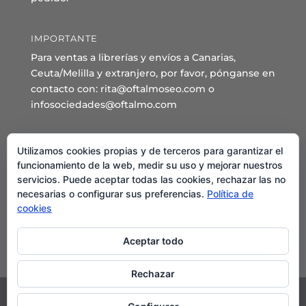
IMPORTANTE
Para ventas a librerías y envíos a Canarias,
Ceuta/Melilla y extranjero, por favor, pónganse en
contacto con: rita@oftalmoseo.com o
infosociedades@oftalmo.com
Sede Administrativa y Secretaría General
Utilizamos cookies propias y de terceros para garantizar el
C/ Arcipreste de Hita 14 – 1º Derecha.
funcionamiento de la web, medir su uso y mejorar nuestros
servicios. Puede aceptar todas las cookies, rechazar las no
28015 – Madrid
necesarias o configurar sus preferencias.
Política de
Teléfono: 91 544 80 35 - 91 544 58 79
cookies
Mail:
seo@oftalmo.com
Aceptar todo
Rechazar