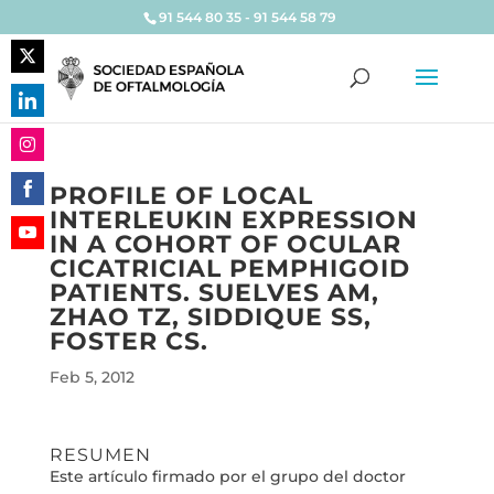
91 544 80 35 - 91 544 58 79
Share
on
Share
Twitter
on
Share
LinkedIn
PROFILE OF LOCAL
on
INTERLEUKIN EXPRESSION
Share
Instagram
IN A COHORT OF OCULAR
on
Share
CICATRICIAL PEMPHIGOID
Facebook
on
PATIENTS. SUELVES AM,
YouTube
ZHAO TZ, SIDDIQUE SS,
FOSTER CS.
Feb 5, 2012
RESUMEN
Este artículo firmado por el grupo del doctor