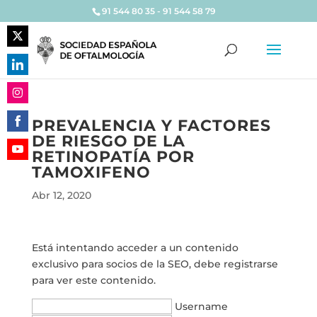
91 544 80 35 - 91 544 58 79
Share
on
Share
Twitter
on
Share
LinkedIn
PREVALENCIA Y FACTORES
on
DE RIESGO DE LA
Share
Instagram
RETINOPATÍA POR
on
Share
TAMOXIFENO
Facebook
on
Abr 12, 2020
YouTube
Está intentando acceder a un contenido
exclusivo para socios de la SEO, debe registrarse
para ver este contenido.
Username