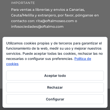
IMPORTANTE
Para ventas a librerías y envíos a Canarias,
Ceuta/Melilla y extranjero, por favor, pónganse en
contacto con: rita@oftalmoseo.com o
infosociedades@oftalmo.com
Sede Administrativa y Secretaría General
Utilizamos cookies propias y de terceros para garantizar el
C/ Arcipreste de Hita 14 – 1º Derecha.
funcionamiento de la web, medir su uso y mejorar nuestros
servicios. Puede aceptar todas las cookies, rechazar las no
28015 – Madrid
necesarias o configurar sus preferencias.
Política de
Teléfono: 91 544 80 35 - 91 544 58 79
cookies
Mail:
seo@oftalmo.com
Aceptar todo
Rechazar
Configurar
©2024 Sociedad Española de Oftalmología