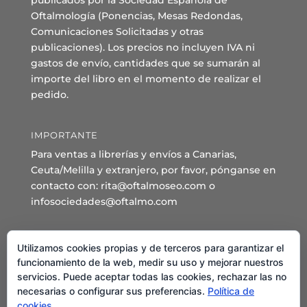
publicados por la Sociedad Española de
Oftalmología (Ponencias, Mesas Redondas,
Comunicaciones Solicitadas y otras
publicaciones). Los precios no incluyen IVA ni
gastos de envío, cantidades que se sumarán al
importe del libro en el momento de realizar el
pedido.
IMPORTANTE
Para ventas a librerías y envíos a Canarias,
Ceuta/Melilla y extranjero, por favor, pónganse en
contacto con: rita@oftalmoseo.com o
infosociedades@oftalmo.com
Sede Administrativa y Secretaría General
Utilizamos cookies propias y de terceros para garantizar el
C/ Arcipreste de Hita 14 – 1º Derecha.
funcionamiento de la web, medir su uso y mejorar nuestros
servicios. Puede aceptar todas las cookies, rechazar las no
28015 – Madrid
necesarias o configurar sus preferencias.
Política de
Teléfono: 91 544 80 35 - 91 544 58 79
cookies