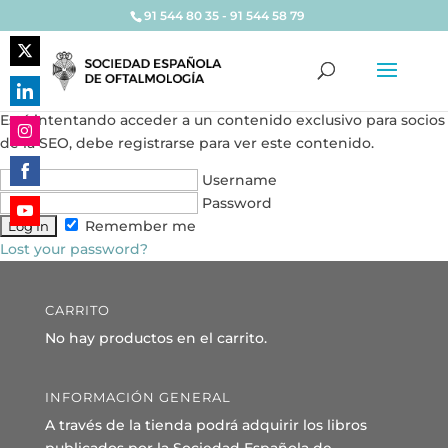
91 544 80 35 - 91 544 58 79
Share
on
Share
Está intentando acceder a un contenido exclusivo para socios
Twitter
on
de la SEO, debe registrarse para ver este contenido.
Share
LinkedIn
on
Username
Share
Instagram
Password
on
Remember me
Share
Facebook
Lost your password?
on
YouTube
CARRITO
No hay productos en el carrito.
INFORMACIÓN GENERAL
A través de la tienda podrá adquirir los libros